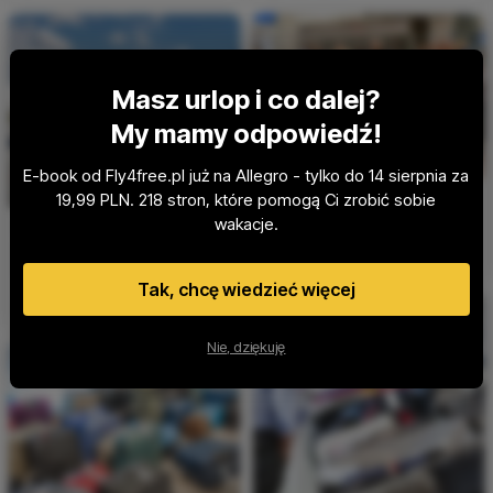
Masz urlop i co dalej?
My mamy odpowiedź!
E-book od Fly4free.pl już na Allegro - tylko do 14 sierpnia za
Jak przechytrzyć tanie
19,99 PLN. 218 stron, które pomogą Ci zrobić sobie
linie? Ta pasażerka wysłała
wakacje.
Ryanair wie, jak uniknąć
swój bagaż kurierem i
powtórki kłopotów na
zaoszczędziła…500 zł!
Lotnisku Chopina.
Tak, chcę wiedzieć więcej
„Będziemy mieć pełną
kontrolę”
Nie, dziękuję