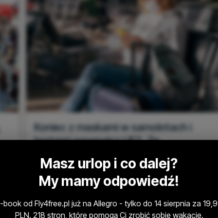
,
Koniec z maskami w samolotach i
testami wewnątrz UE? „Te
ograniczenia są nieskuteczne”
Masz urlop i co dalej?
My mamy odpowiedź!
-book od Fly4free.pl już na Allegro - tylko do 14 sierpnia za 19,
PLN. 218 stron, które pomogą Ci zrobić sobie wakacje.