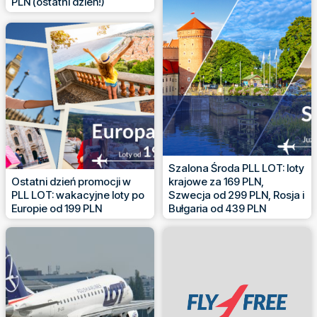
PLN (ostatni dzień!)
Szalona Środa PLL LOT: loty
Ostatni dzień promocji w
krajowe za 169 PLN,
PLL LOT: wakacyjne loty po
Szwecja od 299 PLN, Rosja i
Europie od 199 PLN
Bułgaria od 439 PLN