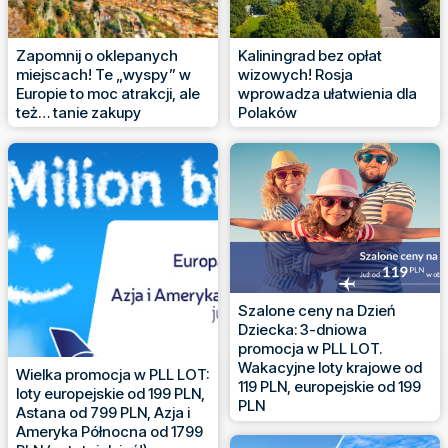
Zapomnij o oklepanych
Kaliningrad bez opłat
miejscach! Te „wyspy” w
wizowych! Rosja
Europie to moc atrakcji, ale
wprowadza ułatwienia dla
też… tanie zakupy
Polaków
Szalone ceny na Dzień
Dziecka: 3-dniowa
promocja w PLL LOT.
Wakacyjne loty krajowe od
Wielka promocja w PLL LOT:
119 PLN, europejskie od 199
loty europejskie od 199 PLN,
PLN
Astana od 799 PLN, Azja i
Ameryka Północna od 1799