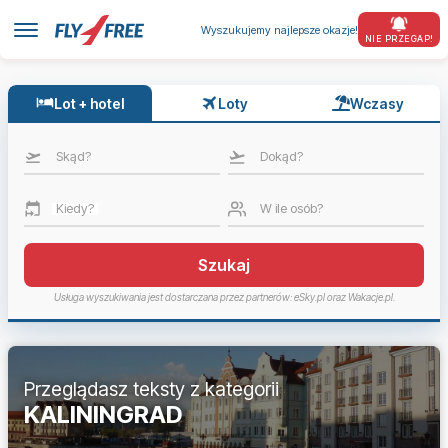
Wyszukujemy najlepsze okazje!
NIE PRZEGAP!
Lot + hotel
Loty
Wczasy
Skąd?
Dokąd?
Kiedy?
W ile osób?
Szukaj
Usługa wyszukiwania jest dostarczana przez partnerów: eSky.pl oraz Wakacje.pl.
Przeglądasz teksty z kategorii
KALININGRAD