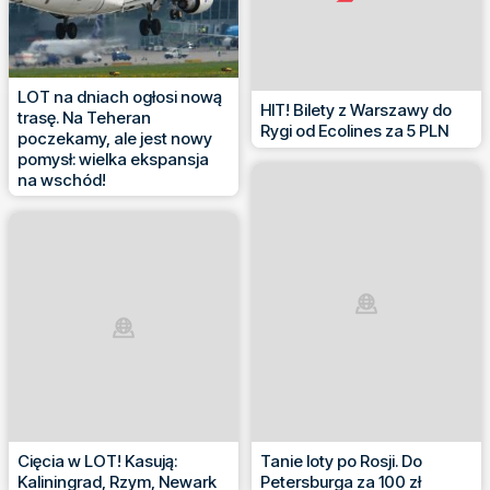
LOT na dniach ogłosi nową
HIT! Bilety z Warszawy do
trasę. Na Teheran
Rygi od Ecolines za 5 PLN
poczekamy, ale jest nowy
pomysł: wielka ekspansja
na wschód!
Cięcia w LOT! Kasują:
Tanie loty po Rosji. Do
Kaliningrad, Rzym, Newark
Petersburga za 100 zł