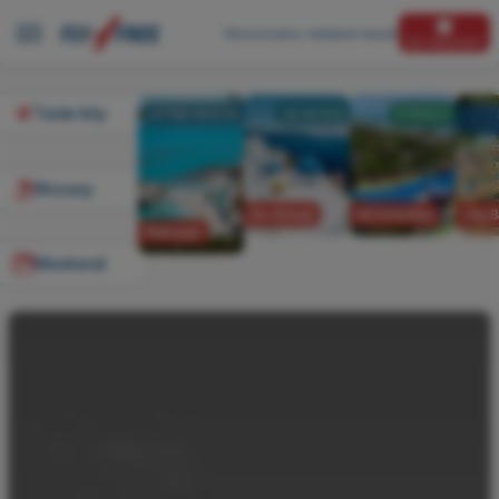
Wyszukujemy najlepsze okazje!
NIE PRZEGAP!
Tanie loty
Wczasy
Do Grecji
All Inclusive
City 
Wakacje
Weekend