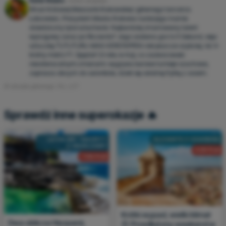
Rafał Waśko
Autor artykułu
Wnuk Królowej Mieszanki Krakowskiej i głównego tancerza
Łobzowian, Prezydent Miasta Krakowa nadał jego mamie
dziedziczny tytuł szlachecki. Najbardziej zmarnowany talent
wyścigowy zaraz po Ricciardo? Jego ulubiona gra to 5 Sekund, więc
sztuczkę TUTUTURU-MAX-VERSTAPPEN robi jeszcze szybciej, niż 4-
krotny mistrz F1. Spędził 1,5 roku w Azji, co zaowocowało
nieodwracalnymi zmianami: wygrywa barowe turnieje szachowe,
zaprasza obcych do saloników, dzieli się ostatnią frytką z sosem.
© obrazka głównego: PLL LOT
Sprawdź inne superokazje 🔥
LA PALMA I MADRYT
ALICANTE Z GDAŃSKA
Z WARSZAWY
529 PLN
706 PLN
Krótki wypad, wielki klimat
Dwa oblicza Hiszpanii,
😍 Przedłużony weekend w