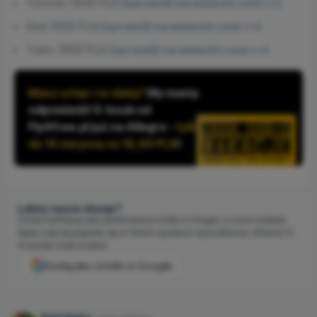
Toronto 1899 PLN
(sprawdź na www.lot.com >>)
Seul 1999 PLN
(sprawdź na www.lot.com >>)
Tokio 1999 PLN
(sprawdź na www.lot.com >>)
Masz urlop i co dalej?
My mamy
odpowiedź! E-book od
Fly4free.pl już na Allegro -
tylko
do 14 sierpnia za 19,99 PLN
!
Lubisz nasze okazje?
Dodaj Fly4free.pl jako preferowane źródło w Google, a nasze artykuły
będą częściej pojawiać się w Twoich wynikach wyszukiwania. Możesz to
w każdej chwili zmienić.
Dodaj jako źródło w Google