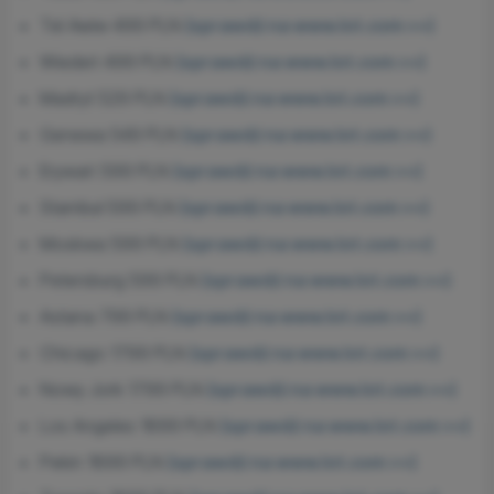
Tel Awiw 499 PLN
(sprawdź na www.lot.com >>)
Wiedeń 499 PLN
(sprawdź na www.lot.com >>)
Madryt 529 PLN
(sprawdź na www.lot.com >>)
Genewa 549 PLN
(sprawdź na www.lot.com >>)
Erywań 599 PLN
(sprawdź na www.lot.com >>)
Stambuł 599 PLN
(sprawdź na www.lot.com >>)
Moskwa 599 PLN
(sprawdź na www.lot.com >>)
Petersburg 599 PLN
(sprawdź na www.lot.com >>)
Astana 799 PLN
(sprawdź na www.lot.com >>)
Chicago 1799 PLN
(sprawdź na www.lot.com >>)
Nowy Jork 1799 PLN
(sprawdź na www.lot.com >>)
Los Angeles 1899 PLN
(sprawdź na www.lot.com >>)
Pekin 1899 PLN
(sprawdź na www.lot.com >>)