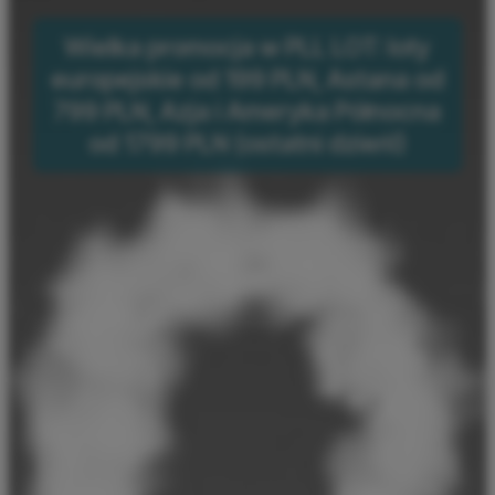
Wielka promocja w PLL LOT: loty
europejskie od 199 PLN, Astana od
799 PLN, Azja i Ameryka Północna
od 1799 PLN (ostatni dzień!)