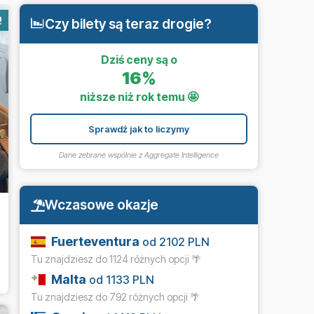
!
Czy bilety są teraz drogie?
Dziś ceny są o
16%
niższe niż rok temu 🤩
Sprawdź jak to liczymy
Dane zebrane wspólnie z
Aggregate Intelligence
Wczasowe okazje
Fuerteventura
od 2102 PLN
Tu znajdziesz do 1124 różnych opcji 🌴
Malta
od 1133 PLN
Tu znajdziesz do 792 różnych opcji 🌴