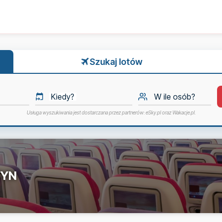
Szukaj lotów
Kiedy?
W ile osób?
Usługa wyszukiwania jest dostarczana przez partnerów: eSky.pl oraz Wakacje.pl.
YN