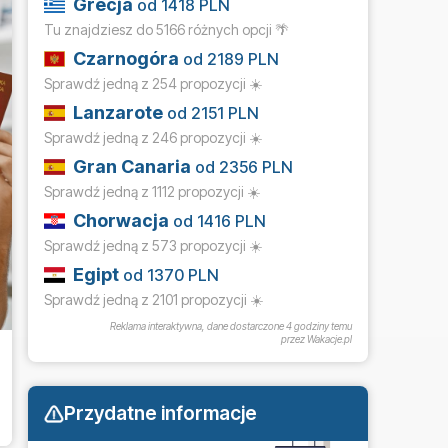
Grecja
od 1418 PLN
Tu znajdziesz do 5166 różnych opcji 🌴
Czarnogóra
od 2189 PLN
Sprawdź jedną z 254 propozycji ☀️
Lanzarote
od 2151 PLN
Sprawdź jedną z 246 propozycji ☀️
Gran Canaria
od 2356 PLN
Sprawdź jedną z 1112 propozycji ☀️
Chorwacja
od 1416 PLN
Sprawdź jedną z 573 propozycji ☀️
Egipt
od 1370 PLN
Sprawdź jedną z 2101 propozycji ☀️
Reklama interaktywna, dane dostarczone
4 godziny temu
przez Wakacje.pl
Przydatne informacje