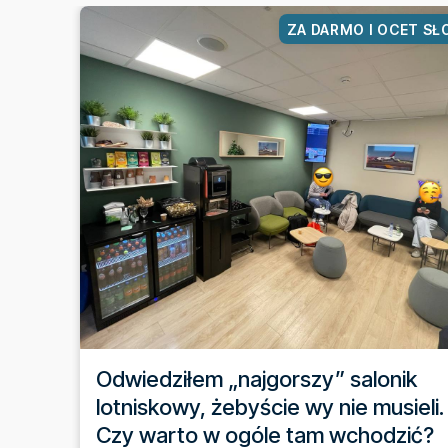
ZA DARMO I OCET SŁ
Odwiedziłem „najgorszy” salonik
lotniskowy, żebyście wy nie musieli.
Czy warto w ogóle tam wchodzić?