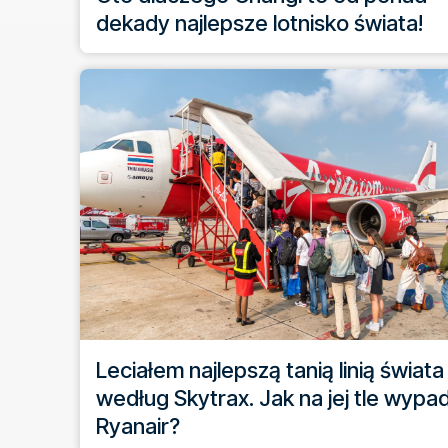
dekady najlepsze lotnisko świata!
Leciałem najlepszą tanią linią świata
według Skytrax. Jak na jej tle wypa
Ryanair?