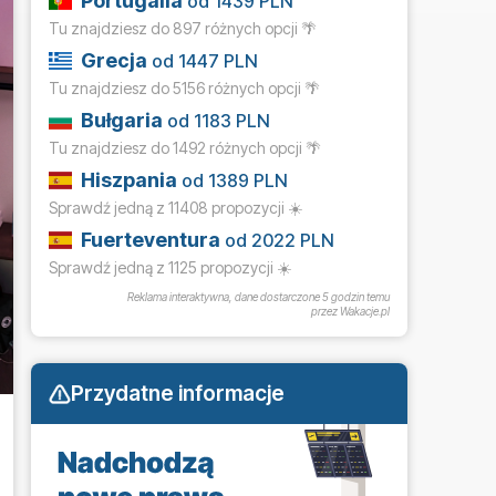
Portugalia
od 1439 PLN
Tu znajdziesz do 897 różnych opcji 🌴
Grecja
od 1447 PLN
Tu znajdziesz do 5156 różnych opcji 🌴
Bułgaria
od 1183 PLN
Tu znajdziesz do 1492 różnych opcji 🌴
Hiszpania
od 1389 PLN
Sprawdź jedną z 11408 propozycji ☀️
Fuerteventura
od 2022 PLN
Sprawdź jedną z 1125 propozycji ☀️
Reklama interaktywna, dane dostarczone
5 godzin temu
przez Wakacje.pl
Przydatne informacje