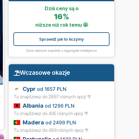
Dziś ceny są o
16%
niższe niż rok temu 🤩
Sprawdź jak to liczymy
Dane zebrane wspólnie z
Aggregate Intelligence
Wczasowe okazje
Cypr
od 1657 PLN
Tu znajdziesz do 2897 różnych opcji 🌴
Albania
od 1296 PLN
Tu znajdziesz do 405 różnych opcji 🌴
Madera
od 2499 PLN
Tu znajdziesz do 489 różnych opcji 🌴