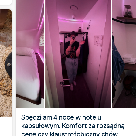
Spędziłam 4 noce w hotelu
.
kapsułowym. Komfort za rozsądną
cenę czy klaustrofobiczny chów