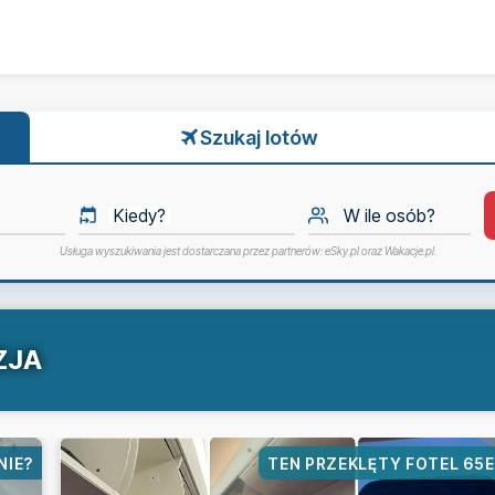
Szukaj lotów
Kiedy?
W ile osób?
Usługa wyszukiwania jest dostarczana przez partnerów: eSky.pl oraz Wakacje.pl.
ZJA
NIE?
TEN PRZEKLĘTY FOTEL 65E