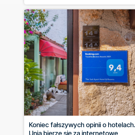
Koniec fałszywych opinii o hotelach
Unia bierze się za internetowe