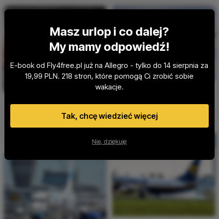
Masz urlop i co dalej?
My mamy odpowiedź!
E-book od Fly4free.pl już na Allegro - tylko do 14 sierpnia za
19,99 PLN. 218 stron, które pomogą Ci zrobić sobie
wakacje.
Samolot Ryanaira z Polski
lądował awaryjnie w asyście
Awaryjne lądowanie
wojskowych myśliwców!
samolotu z powodu…
Tak, chcę wiedzieć więcej
Alarm na pokładzie
ryzyka eksplozji piłek!
Trzeba było je
wypompować
Nie, dziękuję