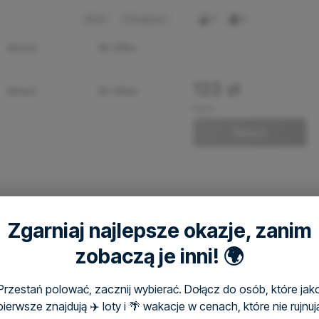
Zgarniaj najlepsze okazje, zanim
zobaczą je inni! 🌍
Przestań polować, zacznij wybierać. Dołącz do osób, które jak
pierwsze znajdują ✈️ loty i 🌴 wakacje w cenach, które nie rujnuj