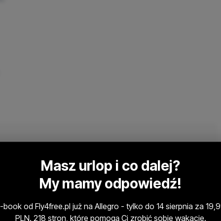
Masz urlop i co dalej?
My mamy odpowiedź!
-book od Fly4free.pl już na Allegro - tylko do 14 sierpnia za 19,
PLN. 218 stron, które pomogą Ci zrobić sobie wakacje.