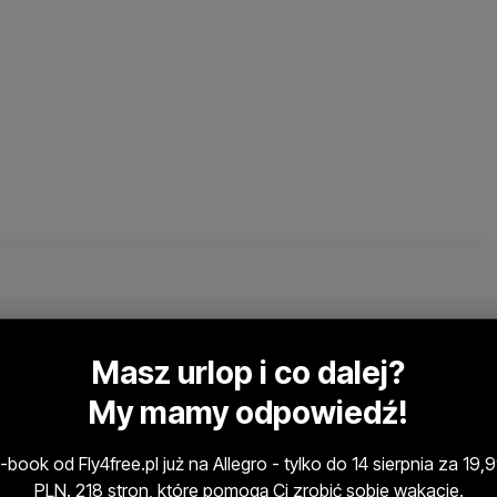
Masz urlop i co dalej?
My mamy odpowiedź!
-book od Fly4free.pl już na Allegro - tylko do 14 sierpnia za 19,
PLN. 218 stron, które pomogą Ci zrobić sobie wakacje.