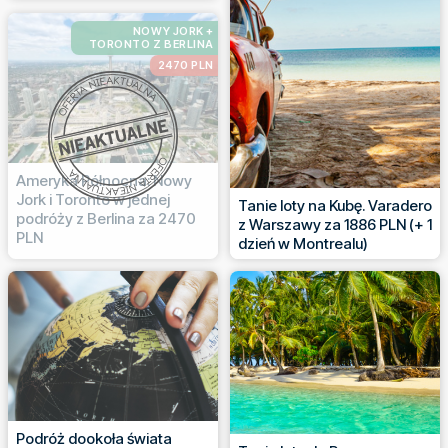
NOWY JORK +
TORONTO Z BERLINA
2470 PLN
Ameryka Północna: Nowy
Jork i Toronto w jednej
Tanie loty na Kubę. Varadero
podróży z Berlina za 2470
z Warszawy za 1886 PLN (+ 1
PLN
dzień w Montrealu)
Podróż dookoła świata