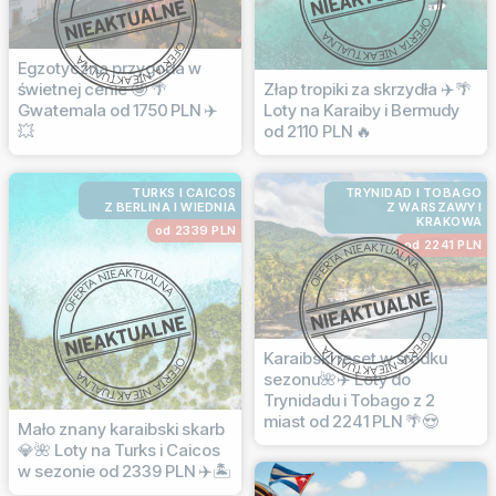
Egzotyczna przygoda w
świetnej cenie 🤩 🌴
Złap tropiki za skrzydła ✈️🌴
Gwatemala od 1750 PLN ✈️
Loty na Karaiby i Bermudy
💥
od 2110 PLN 🔥
TURKS I CAICOS
TRYNIDAD I TOBAGO
Z BERLINA I WIEDNIA
Z WARSZAWY I
KRAKOWA
od 2339 PLN
od 2241 PLN
Karaibski reset w środku
sezonu🌺✈️ Loty do
Trynidadu i Tobago z 2
miast od 2241 PLN 🌴😍
Mało znany karaibski skarb
💎🌺 Loty na Turks i Caicos
w sezonie od 2339 PLN ✈️🏝️