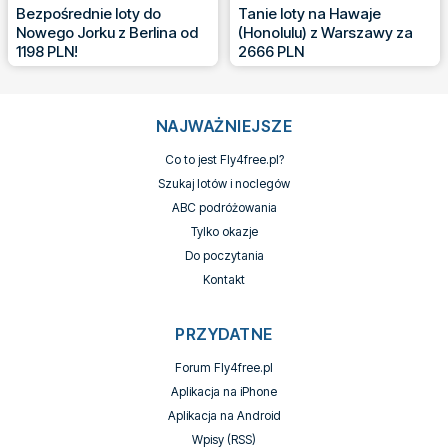
Bezpośrednie loty do
Tanie loty na Hawaje
Nowego Jorku z Berlina od
(Honolulu) z Warszawy za
1198 PLN!
2666 PLN
NAJWAŻNIEJSZE
Co to jest Fly4free.pl?
Szukaj lotów i noclegów
ABC podróżowania
Tylko okazje
Do poczytania
Kontakt
PRZYDATNE
Forum Fly4free.pl
Aplikacja na iPhone
Aplikacja na Android
Wpisy (RSS)