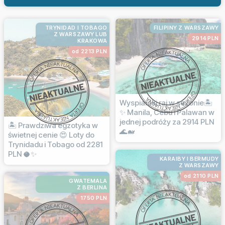
TRYNIDAD I TOBAGO
FILIPINY Z WARSZAWY
Z WARSZAWY LUB
2914 PLN
KRAKOWA
od 2213 PLN
Wyspiarski raj w sezonie🏝️
✨ Manila, Cebu i Palawan w
jednej podróży za 2914 PLN
🏝️ Prawdziwa egzotyka w
🌊🐋
świetnej cenie 😍 Loty do
Trynidadu i Tobago od 2281
PLN 🥥✨
KARAIBY I BERMUDY
Z WARSZAWY
od 2110 PLN
GWATEMALA
Z BERLINA
1750 PLN