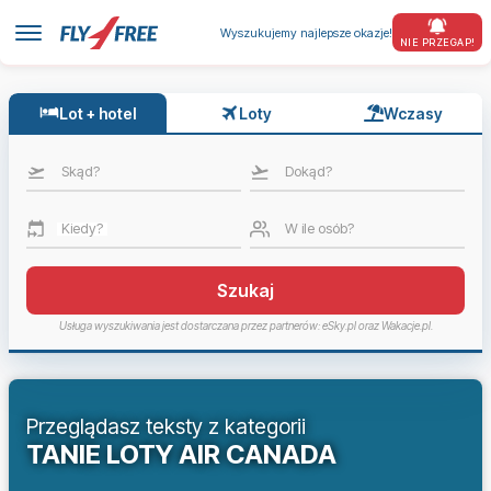
Wyszukujemy najlepsze okazje!
NIE PRZEGAP!
Lot + hotel
Loty
Wczasy
Skąd?
Dokąd?
Kiedy?
W ile osób?
Szukaj
Usługa wyszukiwania jest dostarczana przez partnerów: eSky.pl oraz Wakacje.pl.
Przeglądasz teksty z kategorii
TANIE LOTY AIR CANADA