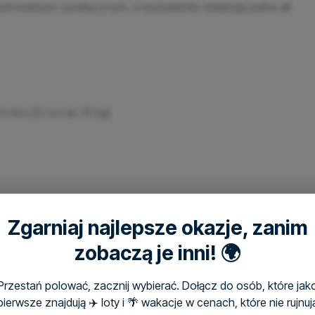
strowanym i podręcznym, a wyżywienie obejmuje pełne all
55x40x20 cm do 10 kg)
Zgarniaj najlepsze okazje, zanim
zobaczą je inni! 🌍
Przestań polować, zacznij wybierać. Dołącz do osób, które jak
pierwsze znajdują ✈️ loty i 🌴 wakacje w cenach, które nie rujnuj