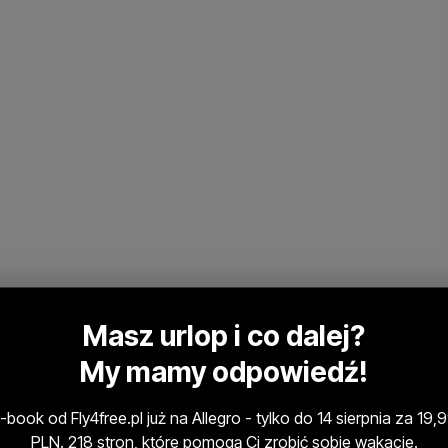
Masz urlop i co dalej?
My mamy odpowiedź!
-book od Fly4free.pl już na Allegro - tylko do 14 sierpnia za 19,
PLN. 218 stron, które pomogą Ci zrobić sobie wakacje.