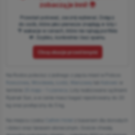
zobaczą je inni! 🌍
Przestań polować, zacznij wybierać. Dołącz
do osób, które jako pierwsze znajdują ✈️ loty i
🌴 wakacje w cenach, które nie rujnują portfela
💸. Szybko, konkretnie i bez spamu.
Chcę okazje przed innymi
Na Rodos polecisz z jednego z pięciu miast w Polsce:
Rzeszowa
,
Wrocławia
,
Łodzi
,
Warszawy
lub
Katowic
w
terminie
25 maja – 1 czerwca
. Loty realizowane są liniami
Ryanair Sun, a w cenie masz bagaż rejestrowany do 20
kg oraz podręczny do 5 kg.
Na miejscu czeka
Cathrin Hotel
z basenem dla dorosłych
i dzieci oraz tarasem słonecznym. Goście chwalą