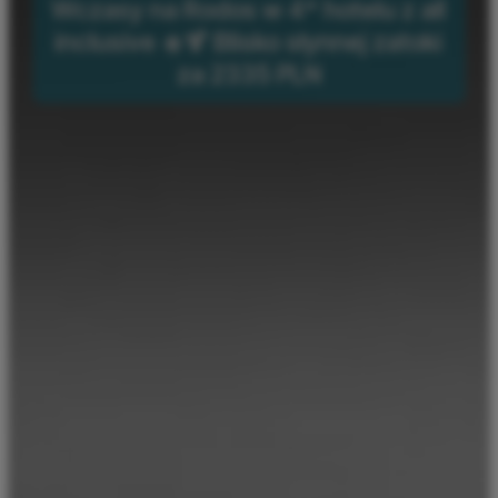
Wczasy na Rodos w 4* hotelu z all
inclusive ☀️🍹 Blisko słynnej zatoki
za 2335 PLN