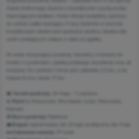
dogodne położenie obiektu – zaledwie 850 m od słynnej
Zatoki Anthonego Quinna z krystalicznie czystą wodą i
imponującymi skałami. Hotel oferuje bezpłatny autobus
do zatoki Ladiko kursujący 3 razy dziennie w sezonie.
Dodatkowym atutem jest spokojna okolica, idealna dla
osób szukających relaksu z dala od zgiełku.
W cenie otrzymujesz przeloty, transfery z lotniska do
hotelu i z powrotem, opiekę polskiego rezydenta oraz all
inclusive. Do centrum
Faliraki
jest zaledwie 2,5 km, a do
miasta
Rodos
około 17 km.
📅 Termin podróży:
25 maja – 1 czerwca
✈️ Wylot z:
Rzeszowa, Wrocławia, Łodzi, Warszawy,
Katowic
🌞 Biuro podróży:
Rainbow
💼 Bagaż:
rejestrowany (do 20 kg) i podręczny (do 5 kg)
🛏️ Zakwaterowanie:
4* hotel