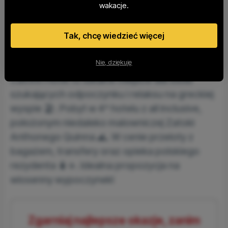
wakacje.
Tak, chcę wiedzieć więcej
Inne okazje do
Przeglądaj
Powiadamiaj mnie
Grecji
wszystkie okazje
o okazjach
Nie, dziękuję
Cathrin Hotel to idealne miejsce dla osób
szukających odpoczynku i relaksu na greckiej
wyspie 🏖️. Pobyt w 4* hotelu z all inclusive,
położonym niedaleko malowniczej Zatoki
Anthonego Quinna 🌊. W cenie przeloty z
bagażem, transfery oraz opieka polskiego
rezydenta 🧳✈️. Idealna propozycja na
wiosenny wypoczynek!
Zgarniaj najlepsze okazje, zanim