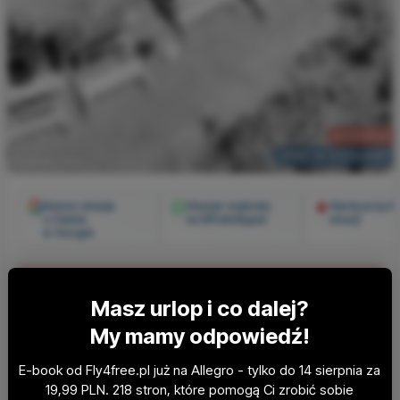
2335 PLN
GRECJA Z 5 MIAST
9 miesięcy temu
Nasze okazje
Okazje szybciej
Alerty przy k
u Ciebie
na WhatsAppie
okazji
w Google
Spóźnienie? To się zdarza
Masz urlop i co dalej?
najlepszym!
My mamy odpowiedź!
Niskie ceny rozchodzą się w mgnieniu oka. Nie trać
E-book od Fly4free.pl już na Allegro - tylko do 14 sierpnia za
czasu - sprawdź aktualne okazje albo dołącz do
19,99 PLN. 218 stron, które pomogą Ci zrobić sobie
tysięcy osób, by następnym razem być pierwszym.