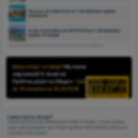
Sousse od 2282 PLN na 7 dni (lotnisko wylotu:
Katowice)
Kreta Zachodnia od 2976 PLN na 7 dni (lotnisko
wylotu: Kraków)
Reklama interaktywna, dane dostarczone
46 minut temu
przez Wakacje.pl
Masz urlop i co dalej?
My mamy
odpowiedź! E-book od
Fly4free.pl już na Allegro -
tylko
do 14 sierpnia za 19,99 PLN
!
Lubisz nasze okazje?
Dodaj Fly4free.pl jako preferowane źródło w Google, a nasze artykuły
będą częściej pojawiać się w Twoich wynikach wyszukiwania. Możesz to
w każdej chwili zmienić.