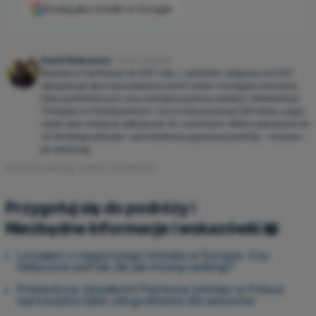
Dodaj jako źródło w Google
Kamil Walinowicz
Autor artykułu
Wydawca Fly4free.pl od 2021 roku, z portalem związany od 2017.
Specjalizuje się w wyszukiwaniu tanich lotów i noclegów, tworzeniu
treści podróżniczych oraz koordynacji pracy redakcji. Odwiedził już
70 krajów na 6 kontynentach i ma na koncie ponad 250 lotów, a jego
celem jest zdobycie setki przed 40. urodzinami. Mistrz pakowania do
40-litrowego plecaka i samodzielnej organizacji podróży – od planu
po realizację.
© obrazka głównego: ecstk22 / Shutterstock
Przygotuj się do podróży ℹ️
Niezbędne informacje i wskazówki 📖
Leciałem z najgorszego lotniska w Europie. Czy
faktycznie jest tak złe jak mówią rankingi?
Powiedzcie dziadkom! Pierwsze lotnisko w Polsce
wprowadza takie udogodnienia dla seniorów