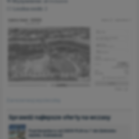
🍴 Wyżywienie:
all inclusive
🙋‍♂️ Liczba osób:
2
Foto: r.pl
Zarezerwuj wycieczkę
Sprawdź najlepsze oferty na wczasy
Fuerteventura od 2409 PLN na 7 dni (lotnisko
wylotu: Katowice)