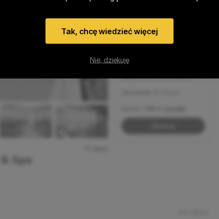
Tak, chcę wiedzieć więcej
Nie, dziękuję
Foto: itaka.pl