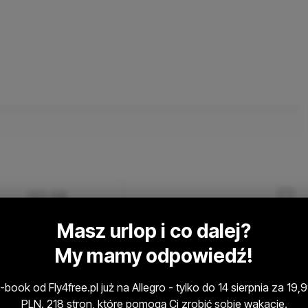
Masz urlop i co dalej?
My mamy odpowiedź!
-book od Fly4free.pl już na Allegro - tylko do 14 sierpnia za 19,
PLN. 218 stron, które pomogą Ci zrobić sobie wakacje.