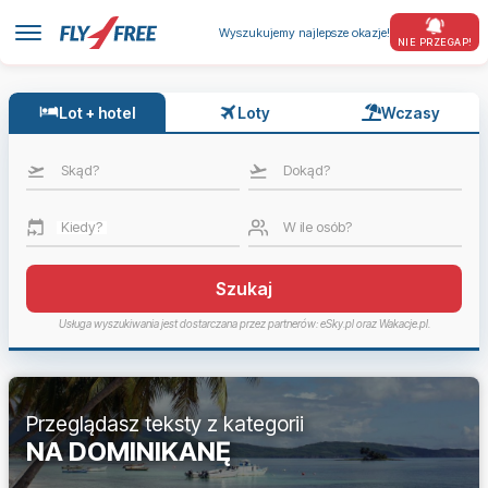
Wyszukujemy najlepsze okazje!
NIE PRZEGAP!
Lot + hotel
Loty
Wczasy
Skąd?
Dokąd?
Kiedy?
W ile osób?
Szukaj
Usługa wyszukiwania jest dostarczana przez partnerów: eSky.pl oraz Wakacje.pl.
Przeglądasz teksty z kategorii
NA DOMINIKANĘ