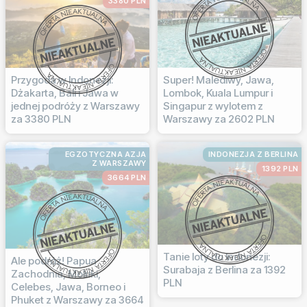
3380 PLN
Przygoda w Indonezji:
Super! Malediwy, Jawa,
Dżakarta, Bali i Jawa w
Lombok, Kuala Lumpur i
jednej podróży z Warszawy
Singapur z wylotem z
za 3380 PLN
Warszawy za 2602 PLN
EGZOTYCZNA AZJA
INDONEZJA Z BERLINA
Z WARSZAWY
1392 PLN
3664 PLN
Tanie loty do Indonezji:
Ale podróż! Papua
Surabaja z Berlina za 1392
Zachodnia, Moluki,
PLN
Celebes, Jawa, Borneo i
Phuket z Warszawy za 3664