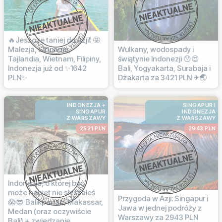
🔥Jeszcze taniej do Azji❗ 🤩
Malezja, Singapur,
Wulkany, wodospady i
Tajlandia, Wietnam, Filipiny,
świątynie Indonezji 😯😍
Indonezja już od ✨1642
Bali, Yogyakarta, Surabaja i
PLN✨
Dżakarta za 3421 PLN ✈🌏
INDONEZJA +
SINGAPUR I
SINGAPUR
INDONEZJA
Z WARSZAWY
Z WARSZAWY
2521 PLN
2943 PLN
Indonezja, o której być
może nawet nie słyszałeś
Przygoda w Azji: Singapur i
😱😎 Balikpanan, Makassar,
Jawa w jednej podróży z
Medan (oraz oczywiście
Warszawy za 2943 PLN
Bali) + zwiedzanie