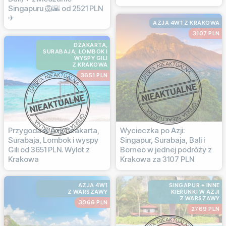
Singapuru 🦁🌇 od 2521 PLN
✈
AZJA 4W1 Z KRAKOWA
3107 PLN
DŻAKARTA,
SURABAJA, LOMBOK I
WYSPY GILI
Z KRAKOWA
3651 PLN
Przygoda w Azji: Dżakarta,
Wycieczka po Azji:
Surabaja, Lombok i wyspy
Singapur, Surabaja, Bali i
Gili od 3651 PLN. Wylot z
Borneo w jednej podróży z
Krakowa
Krakowa za 3107 PLN
AZJA 4W1
SINGAPUR + INNE
Z WARSZAWY
KIERUNKI W AZJI
Z WARSZAWY
3066 PLN
2769 PLN