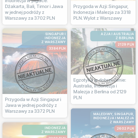
Indonezja w pigułce:
Dżakarta, Bali, Timor i Jawa
Przygoda w Azji: Singapur,
w jednej podróży z
Indonezja i Malezja za 3318
Warszawy za 3702 PLN
PLN. Wylot z Warszawy
SINGAPUR I
AZJA I AUSTRALIA
INDONEZJA
Z BERLINA
Z WARSZAWY
2129 PLN
3384 PLN
Egzotyka w dobrej cenie:
Australia, Indonezja i
Malezja z Berlina od 2129
PLN
Przygoda w Azji: Singapur i
Jawa w jednej podróży z
Warszawy za 3372 PLN
MALEDIWY, SINGAPUR,
INDONEZJA I MALEZJA
Z WARSZAWY
INDONEZJA
2602 PLN
Z WARSZAWY