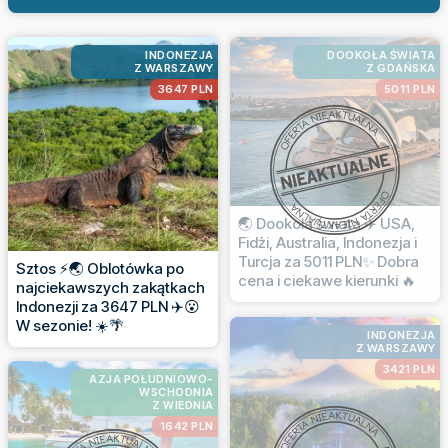
INDONEZJA
DOOKOŁA ŚWIATA
Z WARSZAWY
Z GDAŃSKA
3647 PLN
5011 PLN
🌏 Dookoła świata ✈️ USA,
Fidżi, Australia, Indonezja i
Turcja za 5011 PLN✨ Dobra
Sztos ⚡🌏 Oblotówka po
cena i ciekawe kierunki 🔥
najciekawszych zakątkach
Indonezji za 3647 PLN ✈️😮
W sezonie! ☀️🌴
INDONEZJA
Z WARSZAWY
3421 PLN
AZJA POŁUDNIOWO-
WSCHODNIA
Z WIEDNIA
1642 PLN