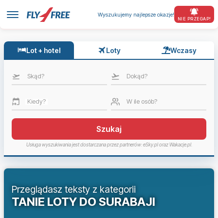
Wyszukujemy najlepsze okazje!
NIE PRZEGAP!
Lot + hotel
Loty
Wczasy
Skąd?
Dokąd?
Kiedy?
W ile osób?
Szukaj
Usługa wyszukiwania jest dostarczana przez partnerów: eSky.pl oraz Wakacje.pl.
Przeglądasz teksty z kategorii
TANIE LOTY DO SURABAJI