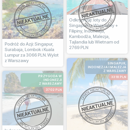
Odkryj Azję: loty do
Singapuru z Warszawy +
Filipiny, Indonezja,
Kambodża, Malezja,
Tajlandia lub Wietnam od
Podróż do Azji: Singapur,
2769 PLN
Surabaja, Lombok i Kuala
Lumpur za 3066 PLN. Wylot
z Warszawy
SINGAPUR,
INDONEZJA I MALEZJA
Z WARSZAWY
PRZYGODA W
3318 PLN
INDONEZJI
Z WARSZAWY
3702 PLN