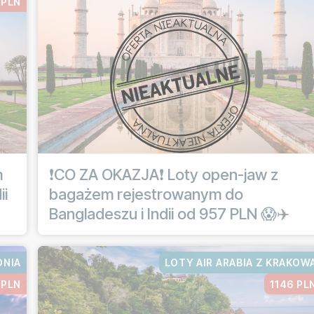
 PLN
m
❗CO ZA OKAZJA❗ Loty open-jaw z
ii
bagażem rejestrowanym do
Bangladeszu i Indii od 957 PLN 😱✈️
DNIA
LOTY AIR ARABIA Z KRAKOW
 PLN
1146 PL