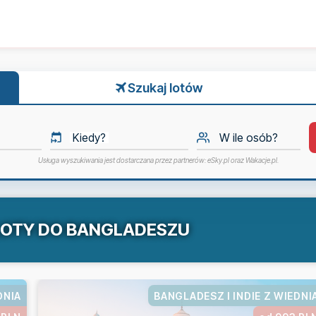
Szukaj lotów
Kiedy?
W ile osób?
Usługa wyszukiwania jest dostarczana przez partnerów: eSky.pl oraz Wakacje.pl.
LOTY DO BANGLADESZU
DNIA
BANGLADESZ I INDIE Z WIEDNI