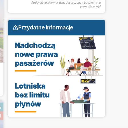
Reklama interaktywna, dane dostarczone
4 godziny temu
przez Wakacje.pl
Przydatne informacje
A
N