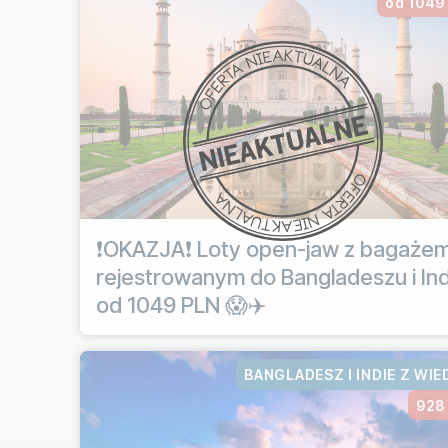
od 1049
❗OKAZJA❗ Loty open-jaw z bagaże
rejestrowanym do Bangladeszu i Ind
od 1049 PLN 😱✈️
BANGLADESZ I INDIE Z WIE
928