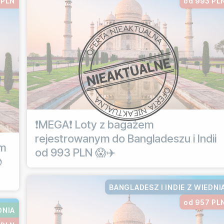
 PLN
od 993 PL
❗MEGA❗ Loty z bagażem
rejestrowanym do Bangladeszu i Indii
ym
od 993 PLN 😱✈️

BANGLADESZ I INDIE Z WIEDNI
od 957 PL
DNIA