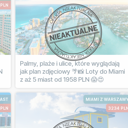
 PLN
Palmy, plaże i ulice, które wyglądają
N
jak plan zdjęciowy 🌴📸 Loty do Miami
z aż 5 miast od 1958 PLN 😱😍
IAST
MIAMI Z WARSZAW
 PLN
3234 PL