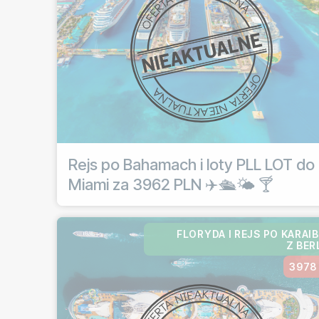
Rejs po Bahamach i loty PLL LOT do
Miami za 3962 PLN ✈️🛳️🌤️ 🍸
FLORYDA I REJS PO KARAI
Z BER
3978