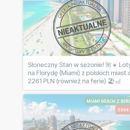
Słoneczny Stan w sezonie! 🌺☀️ Lot
na Florydę (Miami) z polskich miast 
2261 PLN (również na ferie) 🏖️🎢
MIAMI BEACH Z BER
3994