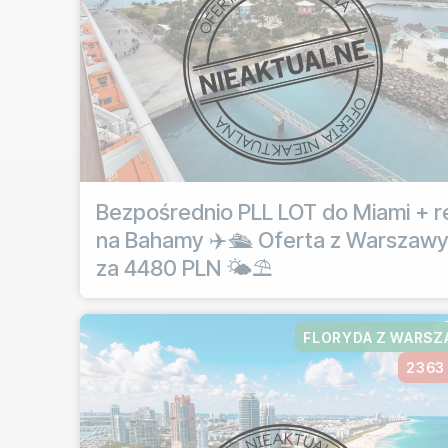
Bezpośrednio PLL LOT do Miami + r
na Bahamy ✈️🛳️ Oferta z Warszaw
za 4480 PLN 🌤️⛱️
FLORYDA Z WARS
2363