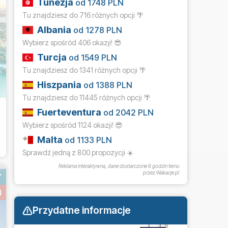
Tunezja
od 1748 PLN
Tu znajdziesz do 716 różnych opcji 🌴
Albania
od 1278 PLN
Wybierz spośród 406 okazji! 😎
Turcja
od 1549 PLN
Tu znajdziesz do 1341 różnych opcji 🌴
Hiszpania
od 1388 PLN
Tu znajdziesz do 11445 różnych opcji 🌴
Fuerteventura
od 2042 PLN
Wybierz spośród 1124 okazji! 😎
Malta
od 1133 PLN
Sprawdź jedną z 800 propozycji ☀️
Reklama interaktywna, dane dostarczone
6 godzin temu
przez Wakacje.pl
Y
N
Przydatne informacje