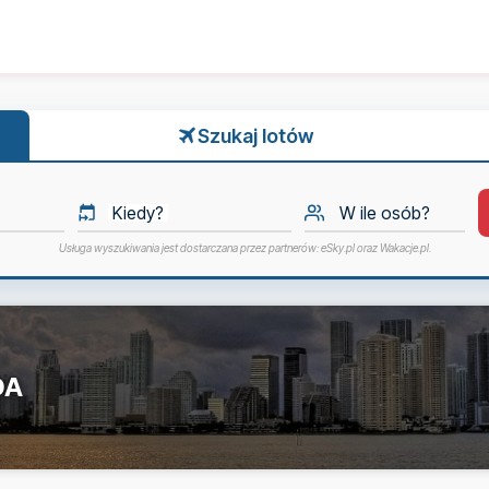
Szukaj lotów
Kiedy?
W ile osób?
Usługa wyszukiwania jest dostarczana przez partnerów: eSky.pl oraz Wakacje.pl.
DA