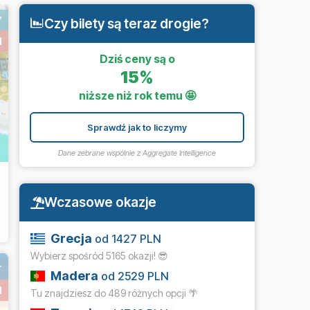
Y
Czy bilety są teraz drogie?
N
Dziś ceny są o
15%
niższe niż rok temu 🤩
Sprawdź jak to liczymy
Dane zebrane wspólnie z
Aggregate Intelligence
Wczasowe okazje
Grecja
od 1427 PLN
Wybierz spośród 5165 okazji! 😎
T
Madera
od 2529 PLN
N
Tu znajdziesz do 489 różnych opcji 🌴