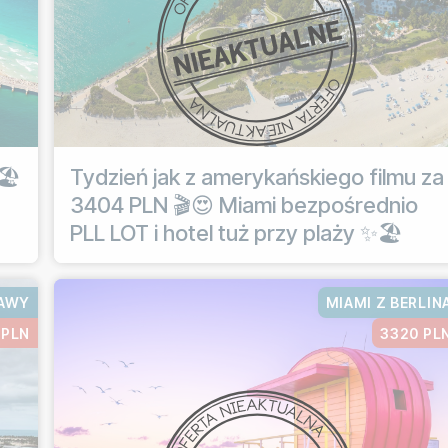
🏖️
Tydzień jak z amerykańskiego filmu za
3404 PLN 🎬😍 Miami bezpośrednio
PLL LOT i hotel tuż przy plaży ✨🏖️
ZAWY
MIAMI Z BERLIN
 PLN
3320 PL