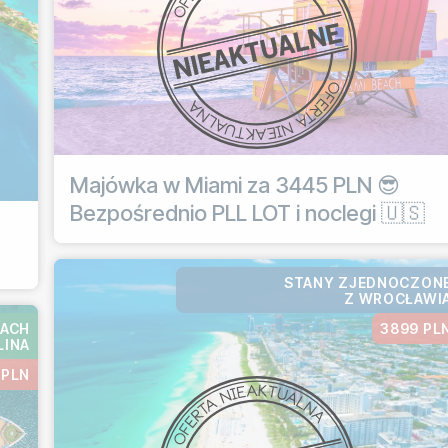
Majówka w Miami za 3445 PLN 😎
Bezpośrednio PLL LOT i noclegi 🇺🇸
STANY ZJEDNOCZON
Z WROCŁAWI
BACH
3899 PL
LINA
 PLN