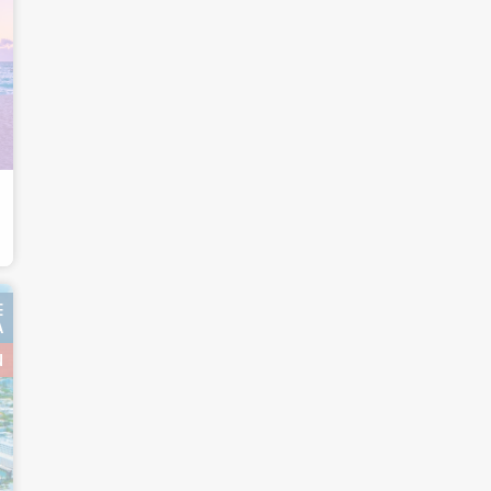
E
A
N