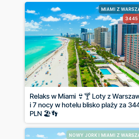
MIAMI Z WARS
3445
Relaks w Miami 👙🍸 Loty z Warsza
i 7 nocy w hotelu blisko plaży za 34
PLN 🏖️👣
NOWY JORK I MIAMI Z WARS