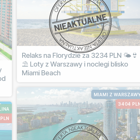
Relaks na Florydzie za 3234 PLN 🌤️👙
⛱️ Loty z Warszawy i noclegi blisko
y
Miami Beach
od
MIAMI Z WARSZAW
3404 PL
LINA
 PLN