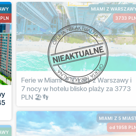
ZAWY
MIAMI Z WARSZAW
 PLN
3733 PL
Ferie w Miami 👙🍸 Loty z Warszawy i
7 nocy w hotelu blisko plaży za 3773
wy
PLN 🏖️👣
45
MIAMI Z 5 MIAS
od 1958 PL
ZAWY