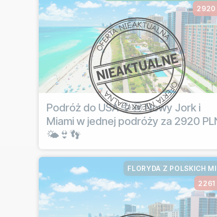
2920
Podróż do USA 🦅🤩 Nowy Jork i
Miami w jednej podróży za 2920 PL
🌤️👙👣
FLORYDA Z POLSKICH M
2261