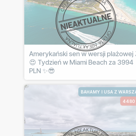
Amerykański sen w wersji plażowej 
😍 Tydzień w Miami Beach za 3994
PLN ✨😎
BAHAMY I USA Z WARS
4480