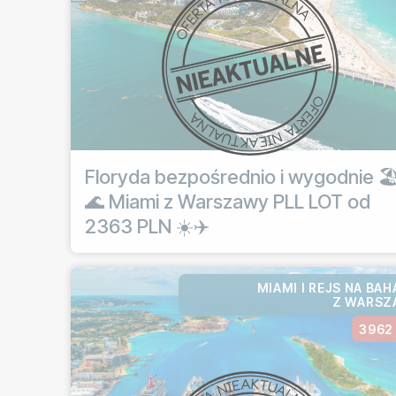
Floryda bezpośrednio i wygodnie 🏖
🌊 Miami z Warszawy PLL LOT od
2363 PLN ☀️✈️
MIAMI I REJS NA BA
Z WARSZ
3962