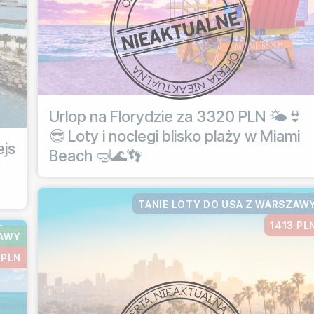
Urlop na Florydzie za 3320 PLN 🌤️👙
😎 Loty i noclegi blisko plaży w Miami
ejs
Beach 🤿🌊👣
y
TANIE LOTY DO USA Z WARSZAW
1413 PL
ZAWY
 PLN