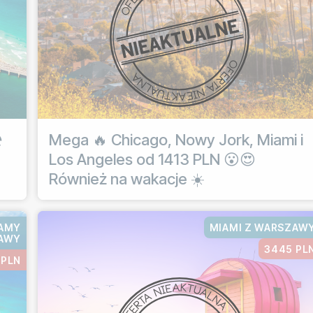
️
Mega 🔥 Chicago, Nowy Jork, Miami i
Los Angeles od 1413 PLN 😮😍
Również na wakacje ☀️
HAMY
MIAMI Z WARSZAW
AWY
3445 PL
 PLN