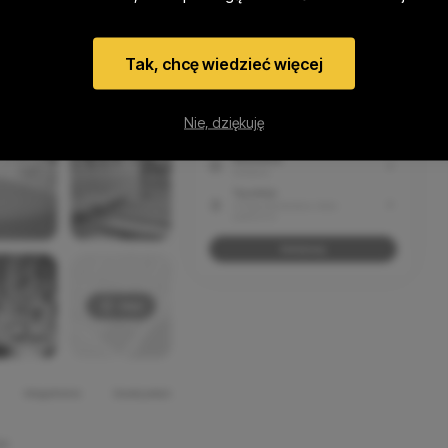
Tak, chcę wiedzieć więcej
Nie, dziękuję