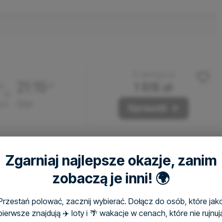
Zgarniaj najlepsze okazje, zanim
zobaczą je inni! 🌍
Przestań polować, zacznij wybierać. Dołącz do osób, które jak
pierwsze znajdują ✈️ loty i 🌴 wakacje w cenach, które nie rujnuj