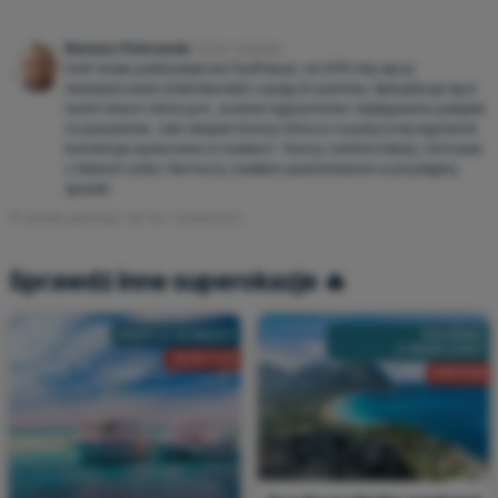
Mariusz Piotrowski
Autor artykułu
Szef działu publicystyki we Fly4free.pl, od 2015 roku łączy
doświadczenie dziennikarskie z pasją do podróży. Specjalizuje się w
tanich liniach lotniczych, analizie regulaminów i wyłapywaniu pułapek
na pasażerów. Jako ekspert branży lotniczo-turystycznej regularnie
komentuje wydarzenia w mediach. Tworzy cenione teksty, rozmawia
z liderami rynku i tłumaczy zawiłości podróżowania w przystępny
sposób.
© obrazka głównego: Mo Wu / Shutterstock
Sprawdź inne superokazje 🔥
EGIPT Z 10 MIAST
PALERMO
Z WARSZAWY
2640 PLN
441 PLN