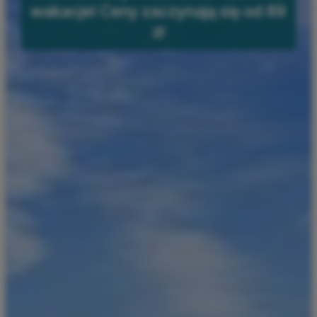
wakacje! Ceny zaczynają się od 89
zł