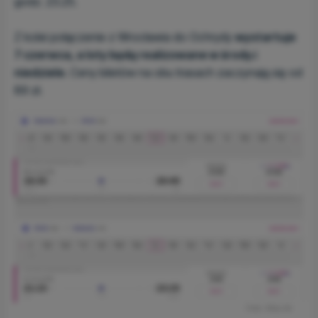
godz. 23.25.
Z kolei połączenie z Wrocławia do Ochrydy
wystartuje
7 czerwca, a loty będą realizowane w środy.i
niedziele.
Ceny biletów na obu trasach zaczynają się od
89 zł.
Foto: Wizz Air