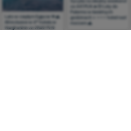
Sycylia na idealny weekend
za 441 PLN 🔥😍 Loty do
Palermo w świetnych
Lato w ciepłym Egipcie 🪸🌊
godzinach + ⭐⭐⭐ hotel nad
All inclusive w 4* hotelu w
morzem 🌊
Hurghadzie za 2640 PLN
SŁONECZNE WYSPY
Z 5 MIAST
GRECJA Z KRAKOWA
od 168 PLN
689 PLN
Piękna grecka wyspa w
Słońce, morze i wyspy 🥰🏖️
świetnej cenie ☀️🇬🇷 Loty
Zbiór lotów na Sycylię,
na Korfu + noclegi przy
Cypr, Maltę i Sardynię od
plaży za 689 PLN 🏖️🌊
168 PLN 🤯💸
Misją Fly4free.pl jest przedstawienie Ci najlepszych zdaniem naszej redakcji okazji na podróże.
Opisujemy oferty znalezione przez nas w internecie i wskazujemy adresy internetowe, pod którymi
samodzielnie możesz wykupić podróż lub elementy podróży. Ceny w artykułach są aktualne w chwili
publikacji. Możemy otrzymywać wynagrodzenie od partnerów handlowych, do których Cię