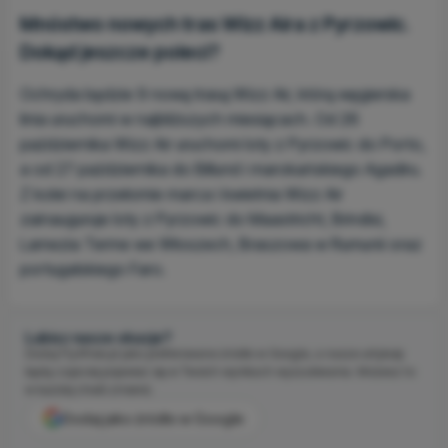
Mnóstwo nowych tras Wizz Aira z Pyrzowic.
Dokąd jeszcze poleci?
Ochryda będzie 9 nową trasą Wizz Air, którą węgierska
linia uruchomi w najbliższych miesiącach. Od 26
października Wizz Air uruchomi loty z Pyrzowic do Porto,
a od 27 października do Billund i marokańskiego Agadiru.
Z kolei na przełomie marca i kwietnia Wizz Air
zainauguruje loty z Pyrzowic do Maastricht, Brindisi,
Lamezia Terme we Włoszech, Braszowa w Rumunii oraz
portugalskiego Faro.
Lubisz nasze okazje?
Dodaj Fly4free.pl jako preferowane źródło w Google, a nasze artykuły
będą częściej pojawiać się w Twoich wynikach wyszukiwania. Możesz to
w każdej chwili zmienić.
Dodaj jako źródło w Google