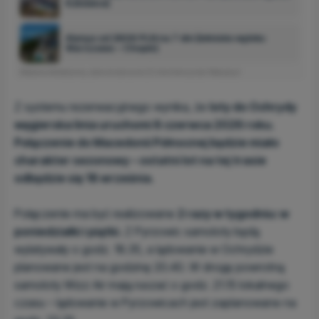
Katowice)
Alanya od 2808 PLN na 7 dni (lotnisko wylotu:
Warszawa – Chopin)
Reklama interaktywna, dane dostarczone
25 minut temu
przez Wakacje.pl
Z systemu rezerwacyjnego wynika, że
loty do Ochrydy
węgierska linia uruchomi 8 czerwca 2026 roku.
Połączenie do Macedonii Północnej będzie miało
charakter sezonowy – ostatni lot na tej trasie
odbędzie się 18 września.
Połączenie ma być realizowane
2 razy w tygodniu: w
poniedziałki i piątki.
Z Pyrzowic samoloty będą
wylatywały o godz. 18.35, a lądowanie w Ochrydzie
planowane jest na godzinę 20.40. W drogę powrotną
samoloty Wizz Air mają ruszać o godz. 21.15 lokalnego
czasu – lądowanie w Pyrzowicach jest zaplanowane na