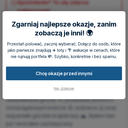
Spóźnienie? To się zdarza
najlepszym!
Niskie ceny rozchodzą się w mgnieniu oka. Nie trać
Zgarniaj najlepsze okazje, zanim
czasu - sprawdź aktualne okazje albo dołącz do
zobaczą je inni! 🌍
tysięcy osób, by następnym razem być pierwszym.
Przestań polować, zacznij wybierać. Dołącz do osób, które
jako pierwsze znajdują ✈️ loty i 🌴 wakacje w cenach, które
nie rujnują portfela 💸. Szybko, konkretnie i bez spamu.
Przeglądaj wszystkie okazje
Powiadamiaj mnie o okazjach
Chcę okazje przed innymi
Dla tego kierunku warto „naciągnąć”
wakacyjny wyjazd nieco wcześniej! To
Nie, dziękuję
miejsce, gdzie można bez problemu zobaczyć
niedźwiedzia grizzly 🐻, podziwiać jeziora o
szmaragdowym kolorze 🤩, lodowce 🥶 oraz
wspaniałe górskie krajobrazy 🏔️. Byłem tam
już i wróciłem zachwycony.