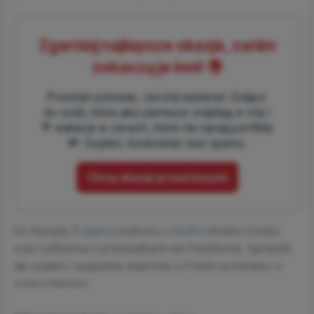
Zgarniaj najlepsze okazje, zanim
zobaczą je inni! 🌍
Przestań polować, zacznij wybierać. Dołącz
do osób, które jako pierwsze znajdują ✈️ loty i
🌴 wakacje w cenach, które nie rujnują portfela
💸. Szybko, konkretnie i bez spamu.
Chcę okazje przed innymi
Do Kanady (
Calgary
) polecisz z
Berlina
liniami Condor
oraz Lufthansa z przesiadkami we Frankfurcie. Sprawdź,
jak szybko i wygodnie dojechać z Polski na lotnisko
w
stolicy Niemiec
.