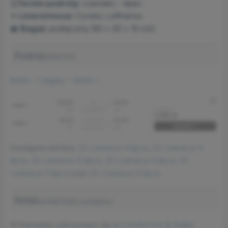
🗓️
Termin podróży
: czerwiec – lipiec
✈
Linia lotnicza
: Condor, Lufthansa
🛄
Bagaż
: podręczny (40 x 30 x 10 cm)
Podróż
2265 PLN
Berlin – Calgary – Berlin »
Dostępne terminy:
22 czerwca-4 lipca
,
22 czerwca-5
lipca
,
22 czerwca-6 lipca
,
25 czerwca-4 lipca
,
25
czerwca-5 lipca
oraz
25 czerwca-6 lipca
.
Hotel
od 646 PLN/2 osoby/noc
W Kanadzie zatrzymasz się w
Comfort Inn & Suites