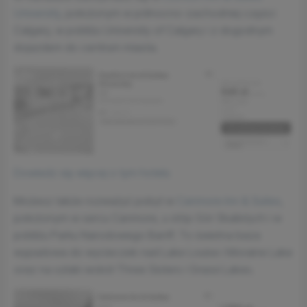
University
, położonym w północno-zachodniej części
Calgary, w pobliżu University of Calgary i z dogodnym
dojazdem do centrum miasta.
Dowiedz się więcej o tym hotelu
Możesz także rozważyć pobyt w
Canmore Inn & Suites
,
położonym w sercu Canmore, u stóp Gór Skalistych i w
pobliżu Parku Narodowego Banff. To świetna baza
wypadowa do wycieczek nad Lake Louise i Moraine Lake
oraz na szlaki wokół Three Sisters i Grassi Lakes.