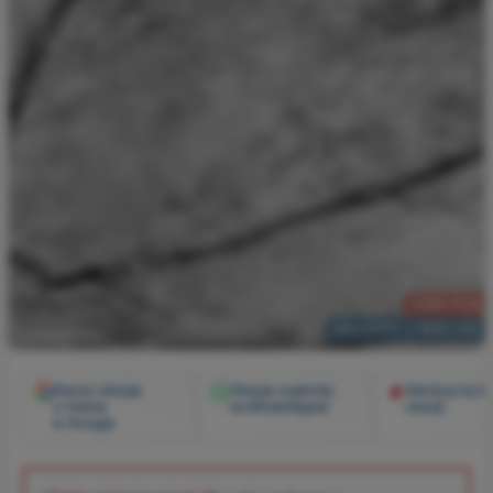
2265 PLN
CALGARY Z BERLINA
2 miesiące temu
Nasze okazje
Okazje szybciej
Alerty przy k
u Ciebie
na WhatsAppie
okazji
w Google