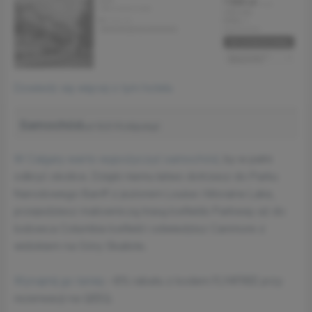
Dowiedz się więcej o tym hotelu
Samochód
od 1021 PLN/pobyt
W Calgary warto wypożyczyć samochód
, by w pełni
odkryć okolice. Dzięki niemu łatwo dotrzesz do Parku
Narodowego Banff z jeziorem Louise i Moraine Lake,
przejedziesz malowniczą trasą Icefields Parkway aż do
lodowca Columbia Icefield i odwiedzisz Canmore z
widokiem na Góry Skaliste.
Wynajmij go taniej
: –8% rabatu z kodem FLY4FREE przy
rezerwacji na QEEQ.