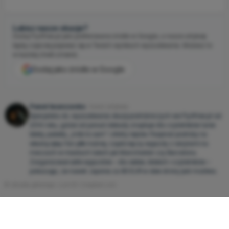
Lubisz nasze okazje?
Dodaj Fly4free.pl jako preferowane źródło w Google, a nasze artykuły
będą częściej pojawiać się w Twoich wynikach wyszukiwania. Możesz to
w każdej chwili zmienić.
Dodaj jako źródło w Google
Paweł Iwanczenko
Autor artykułu
Specjalista ds. wyszukiwania okazji podróżniczych we Fly4free.pl od
2014 roku, gdzie od ponad dekady znajduje dla czytelników tanie
bilety, pakiety „zrób to sam” i oferty rejsów. Pasjonat podróży na
własną rękę i fan piłki nożnej, często łączy wyjazdy z wizytami na
meczach w miastach takich jak Manchester czy Barcelona.
Zorganizował setki wyjazdów – dla siebie, bliskich i czytelników –
pokazując, że nawet Japonia za 80 EUR w obie strony jest możliwa.
© obrazka głównego: Lumi W / Unsplash.com
Przygotuj się do podróży ℹ️
Niezbędne informacje i wskazówki 📖