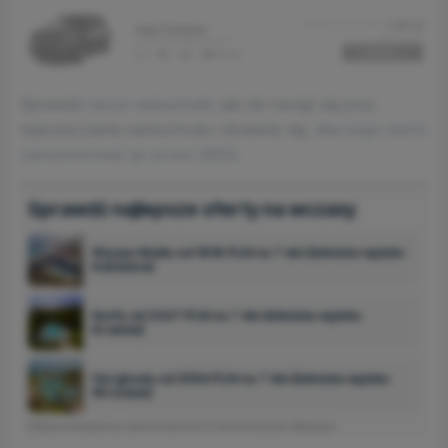
Sprawdź
nasze wskazówki,
jak nie naciąć się przy
wypożyczaniu samochodu i dowiedz się,
dlaczego warto
zarezerwować go przez QEEQ.
Sprawdź najlepsze oferty na wczasy
Wyspa Malta od 1818 PLN na 7 dni (lotnisko wylotu:
Katowice)
Korfu od 2327 PLN na 7 dni (lotnisko wylotu:
Kraków)
Hurghada od 2554 PLN na 7 dni (lotnisko wylotu:
Wrocław)
Reklama interaktywna, dane dostarczone
10 minut temu
przez Wakacje.pl