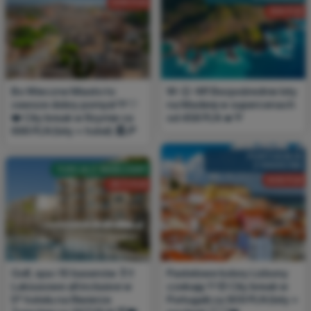
699 PLN
458 PLN
Bo Wieczne Miasto to
W-😮-W❗ Bezpośrednie loty
zawsze dobry pomysł 💚🤍
na Maderę w supercenach
❤️ City break w Rzymie za
od 458 PLN 🔥💚
699 PLN (loty + hotel) 🏛️🍕
PORTUGALIA
Z KRAKOWA
TURCJA Z WARSZAWY
909 PLN
2671 PLN
Golf, spa i 10 basenów 🏌️👙
Pastelowe kolory Lizbony
Luksusowe all inclusive w
czekają 💛😍 City break w
5* hotelu na Riwierze
Portugalii za 909 PLN (loty +