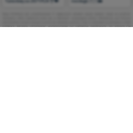
Tureckiej za 2671 PLN 🍸🍽️
noclegi) 🇵🇹🚋
Misją Fly4free.pl jest przedstawienie Ci najlepszych zdaniem naszej redakcji okazji na podróże.
Opisujemy oferty znalezione przez nas w internecie i wskazujemy adresy internetowe, pod którymi
samodzielnie możesz wykupić podróż lub elementy podróży. Ceny w artykułach są aktualne w chwili
publikacji. Możemy otrzymywać wynagrodzenie od partnerów handlowych, do których Cię
przekierowujemy.
Komentarze
Zaloguj się
na konto Fly4free.pl, aby dodać komentarz.
Nie ma jeszcze komentarzy
, może coś napiszesz?
berlin
bruksela
bruksela zaventem
city break
TAGI
jednodniówki
lato
ryanair
tanie loty na weekend
tanie loty w lipcu
tanie loty w sierpniu
tanie loty we wrześniu
tanie loty z berlina
zaventem
NAJWAŻNIEJSZE
Co to jest Fly4free.pl?
Szukaj lotów i noclegów