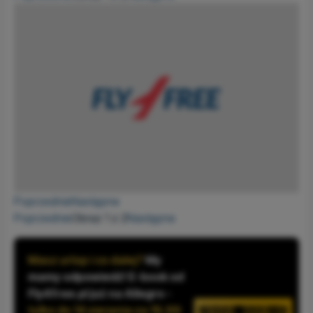
Poprzednie
Następne
Poprzednie
Obraz 1 z 2
Następne
Masz urlop i co dalej?
My
mamy odpowiedź! E-book od
Fly4free.pl już na Allegro -
tylko do 14 sierpnia za 19,99