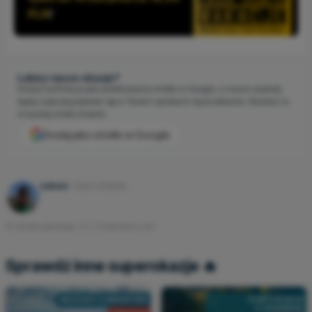
PLN
!
Lubisz nasze okazje?
Dodaj Fly4free.pl jako preferowane źródło w Google, a nasze artykuły
będą częściej pojawiać się w Twoich wynikach wyszukiwania. Możesz to
w każdej chwili zmienić.
Dodaj jako źródło w Google
Łukasz
Autor artykułu
© obrazka głównego: S-F, Shutterstock.com
Sprawdź inne superokazje 🔥
WŁOCHY Z KRAKOWA
PORTUGALIA
Z GDAŃSKA