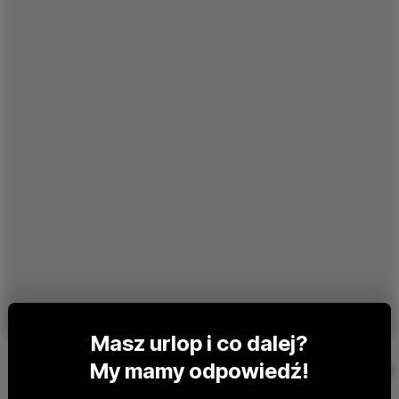
10 lat temu
Masz urlop i co dalej?
My mamy odpowiedź!
Nasze okazje
Okazje szybciej
Alerty przy k
u Ciebie
na WhatsAppie
okazji
w Google