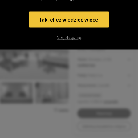
Tak, chcę wiedzieć więcej
Nie, dziękuję