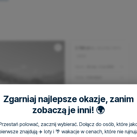
Zgarniaj najlepsze okazje, zanim
zobaczą je inni! 🌍
Przestań polować, zacznij wybierać. Dołącz do osób, które jak
pierwsze znajdują ✈️ loty i 🌴 wakacje w cenach, które nie rujnuj