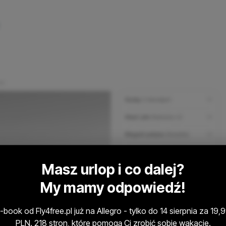
Masz urlop i co dalej?
My mamy odpowiedź!
-book od Fly4free.pl już na Allegro - tylko do 14 sierpnia za 19,
PLN. 218 stron, które pomogą Ci zrobić sobie wakacje.