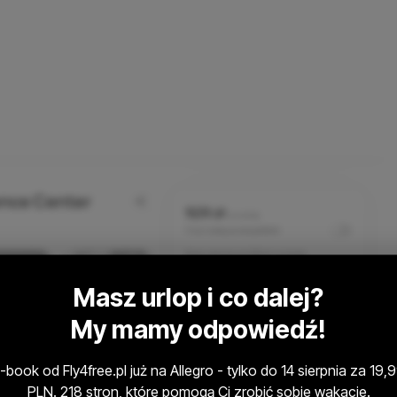
Masz urlop i co dalej?
My mamy odpowiedź!
-book od Fly4free.pl już na Allegro - tylko do 14 sierpnia za 19,
PLN. 218 stron, które pomogą Ci zrobić sobie wakacje.