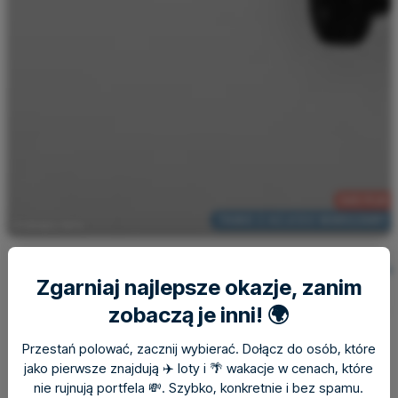
545 PLN
TANIO Z AZJI DO WARSZAWY
9 miesięcy temu
Nasze okazje
Okazje szybciej
Alerty przy k
Zgarniaj najlepsze okazje, zanim
u Ciebie
na WhatsAppie
okazji
w Google
zobaczą je inni! 🌍
Przestań polować, zacznij wybierać. Dołącz do osób, które
Spóźnienie? To się zdarza
jako pierwsze znajdują ✈️ loty i 🌴 wakacje w cenach, które
najlepszym!
nie rujnują portfela 💸. Szybko, konkretnie i bez spamu.