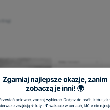
o 8 kg)
Zgarniaj najlepsze okazje, zanim
zobaczą je inni! 🌍
Przestań polować, zacznij wybierać. Dołącz do osób, które jak
pierwsze znajdują ✈️ loty i 🌴 wakacje w cenach, które nie rujnuj