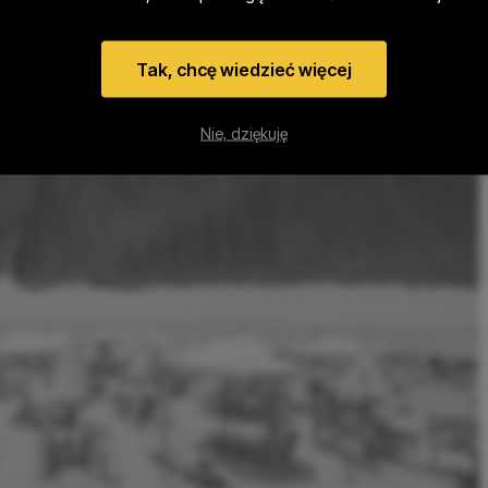
Tak, chcę wiedzieć więcej
Nie, dziękuję
Foto: Travelist